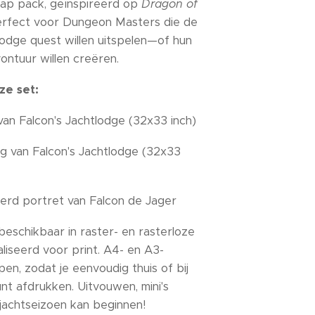
map pack, geïnspireerd op
Dragon of
erfect voor Dungeon Masters die de
odge quest willen uitspelen—of hun
vontuur willen creëren.
ze set:
van Falcon's Jachtlodge (32x33 inch)
g van Falcon's Jachtlodge (32x33
derd portret van Falcon de Jager
 beschikbaar in raster- en rasterloze
aliseerd voor print. A4- en A3-
en, zodat je eenvoudig thuis of bij
nt afdrukken. Uitvouwen, mini's
 jachtseizoen kan beginnen!