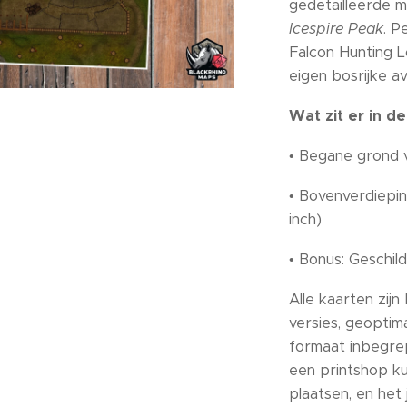
gedetailleerde 
Icespire Peak
. P
Falcon Hunting L
eigen bosrijke a
Wat zit er in de
• Begane grond 
• Bovenverdiepin
inch)
• Bonus: Geschil
Alle kaarten zijn
versies, geoptim
formaat inbegrep
een printshop ku
plaatsen, en het