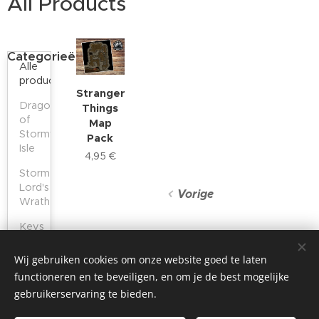
All Products
Categorieën
Alle
producten
Stranger
Dragon
Things
of
Map
Stormwreck
Pack
Isle
4,95
€
Storm
Lord's
Vorige
Wrath
Keys
of
the
©2024 BLACKRHINO MAPS
Wij gebruiken cookies om onze website goed te laten
Golden
functioneren en te beveiligen, en om je de best mogelijke
Vault
Join onze Discord Server!
Cookies
gebruikerservaring te bieden.
Lost
Talen