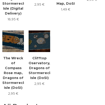
Stormwreck
Map, DoSI
2,95
€
Isle (Digital
1,49
€
Delivery)
16,95
€
The Wreck
Clifftop
of
Oservatory,
Compass
Dragons of
Rose map,
Stormwreck
Dragons of
Isle (DoSI)
Stormwreck
2,95
€
Isle (DoSI)
2,95
€